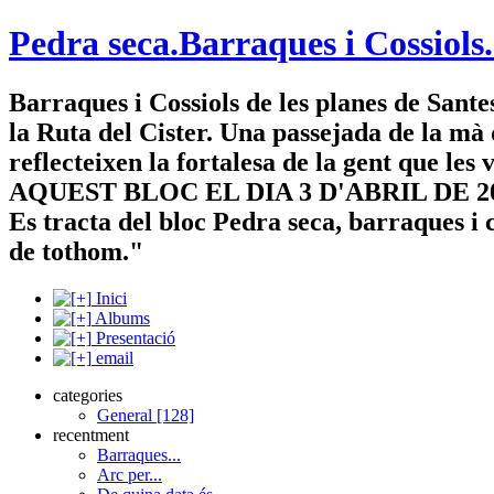
Pedra seca.Barraques i Cossiols.
Barraques i Cossiols de les planes de Sante
la Ruta del Cister. Una passejada de la mà
reflecteixen la fortalesa de la gent que l
AQUEST BLOC EL DIA 3 D'ABRIL DE 2009: "A
Es tracta del bloc Pedra seca, barraques i 
de tothom."
Inici
Albums
Presentació
email
categories
General [128]
recentment
Barraques...
Arc per...