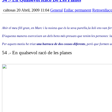
caltosas
20 Abril, 2009 11:04
General
Enllaç permanent
Retroenllaço
Ahir el meu fill gran, en Marc i la noieta que és la seva parella,la Ioli ens van f
D’aquesta manera exerceixen un dels bens més preuats que tenim les persones: la l
Per aquets motiu he triat
una barraca de dos cossos diferents
, però que formen u
54 .- En qualsevol racó de les planes