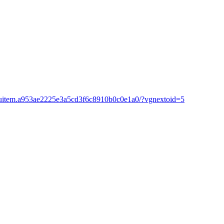
menuitem.a953ae2225e3a5cd3f6c8910b0c0e1a0/?vgnextoid=5