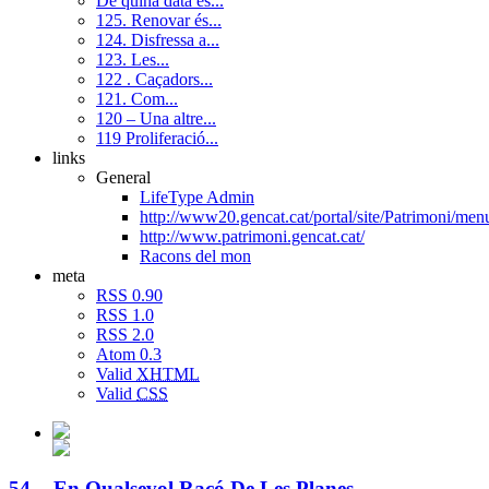
De quina data és...
125. Renovar és...
124. Disfressa a...
123. Les...
122 . Caçadors...
121. Com...
120 – Una altre...
119 Proliferació...
links
General
LifeType Admin
http://www20.gencat.cat/portal/site/Patrimoni/
http://www.patrimoni.gencat.cat/
Racons del mon
meta
RSS 0.90
RSS 1.0
RSS 2.0
Atom 0.3
Valid
XHTML
Valid
CSS
54 .- En Qualsevol Racó De Les Planes