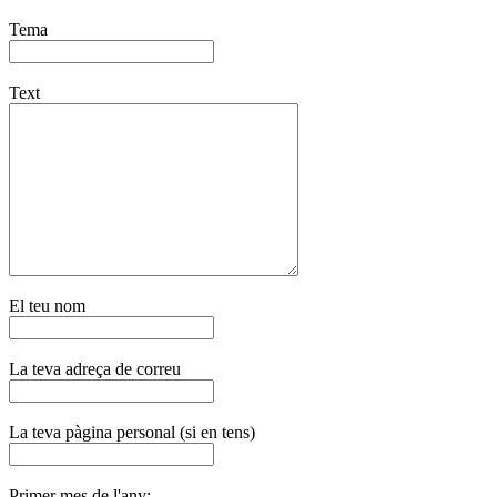
Tema
Text
El teu nom
La teva adreça de correu
La teva pàgina personal (si en tens)
Primer mes de l'any: