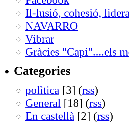
Il-lusió, cohesió, lider
NAVARRO
Vibrar
Gràcies "Capi"....els m
Categories
polìtica
[3] (
rss
)
General
[18] (
rss
)
En castellà
[2] (
rss
)