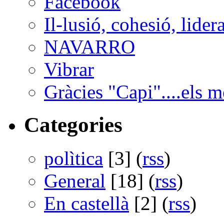
Facebook
Il-lusió, cohesió, lider
NAVARRO
Vibrar
Gràcies "Capi"....els m
Categories
polìtica
[3] (
rss
)
General
[18] (
rss
)
En castellà
[2] (
rss
)