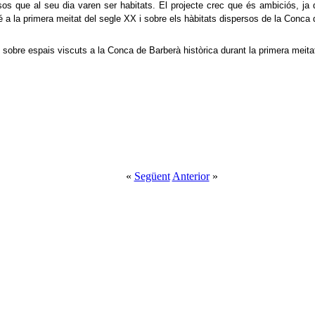
ersos que al seu dia varen ser habitats. El projecte crec que és ambiciós, ja
aré a la primera meitat del segle XX i sobre els hàbitats dispersos de
la Conca
d
ió sobre espais viscuts a
la Conca
de Barberà històrica durant la primera meita
«
Següent
Anterior
»