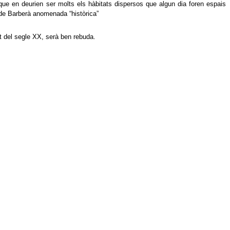
 que en deurien ser molts els hàbitats dispersos que algun dia foren espais
e Barberà anomenada “històrica”
t del segle XX, serà ben rebuda.