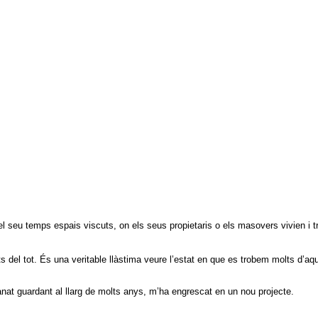
seu temps espais viscuts, on els seus propietaris o els masovers vivien i tre
ts del tot. És una veritable llàstima veure l’estat en que es trobem molts d’a
anat guardant al llarg de molts anys, m’ha engrescat en un nou projecte.