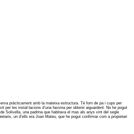
rva pràcticament amb la mateixa estructura. Té forn de pa i cups per
 per les instal·lacions d’una fassina per obtenir aiguardent.
No he pogut
de Solivella, una padrina que habitava el mas als anys vint del segle
taris, un d’ells era Joan Mateu, que he pogut confirmar com a propietari