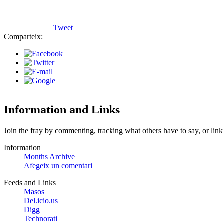
Tweet
Comparteix:
Information and Links
Join the fray by commenting, tracking what others have to say, or link
Information
Months Archive
Afegeix un comentari
Feeds and Links
Masos
Del.icio.us
Digg
Technorati