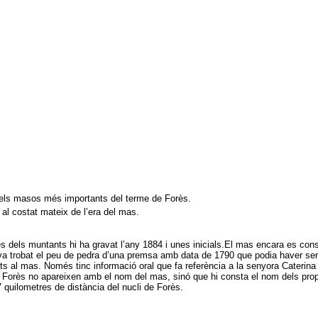
 els masos més importants del terme de Forès.
 al costat mateix de l’era del mas.
es dels muntants hi ha gravat l’any 1884 i unes inicials.
El mas encara es conse
trobat el peu de pedra d’una premsa amb data de 1790 que podia haver servit
ts al mas. Només tinc informació oral que fa referència a la senyora Caterina 
rès no apareixen amb el nom del mas, sinó que hi consta el nom dels propie
,7 quilometres de distància del nucli de Forès.