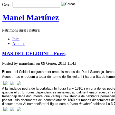
Cerca
Manel Martínez
Patrimoni rural i natural
Inici
Albums
MAS DEL CELDONI – Forès
Posted by manelmar on 09 Gener, 2013 11:43
El mas del Celdoni conjuntament amb els masos del Duc i Sanahuja, foren
Aquest mas el trobem a tocar del terme de Solivella, hi ha una fita de terme
A la llinda de pedra de la portalada hi figura l’any 1810, i en una de les pedr
guardar el vi.
En unes dependencies annexes, actualment ensorrades, s’hi va 
trobar cap dada documental que verifiqui l’existència de habitants permanen
passat.
Als documents del nomenclàtor de 1860 els masos disseminats de Fo
d’aquest mas.
Al nomenclàtor hi figura com a “
casa de labor
” habitada i a 3