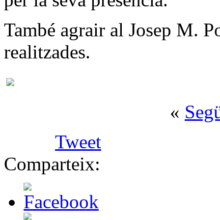
També agrair al Josep M. Po
realitzades.
«
Seg
Tweet
Comparteix: