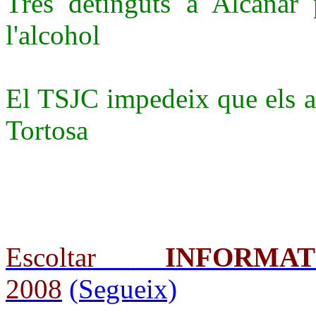
Tres detinguts a Alcanar 
l'alcohol
El TSJC impedeix que els ar
Tortosa
Escoltar
INFORMA
2008
(Segueix)