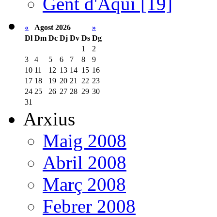
Gent d'Aquí [19]
«
Agost 2026
»
Dl
Dm
Dc
Dj
Dv
Ds
Dg
1
2
3
4
5
6
7
8
9
10
11
12
13
14
15
16
17
18
19
20
21
22
23
24
25
26
27
28
29
30
31
Arxius
Maig 2008
Abril 2008
Març 2008
Febrer 2008