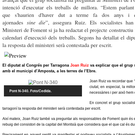
intenció d'executar els treballs de millora. “Estem parlan
que s'haurien d'haver dut a terme fa dos anys i 
ajornades
sine die
”, assegura Ruiz. Els socialistes han
Ministeri de Foment si ja ha redactat el projecte constructiu i
calendari d'execució dels treballs. Segons ha detallat el dipu
la resposta del ministeri serà contestada per escrit.
El diputat al Congrés per Tarragona
Joan Rui
z
va explicar que el grup 
amb el municipi d’Amposta, a les terres de l’Ebre.
Joan Ruiz va recordar que “
ciutat, en especial, la mi
Pont N-340. Foto/Cedida.
necessàries i per això hem d
En concret el grup socialis
tarragoní la resposta del ministeri serà contestada per escrit.
Així mateix, Joan Ruiz també va preguntar als responsables de Foment quin és el
rebuig del consistori de la capital del Montsià que considera que el que cal és du
Precisament en aquest sentit va manifestar el portaveu socialista a l’Ajuntam