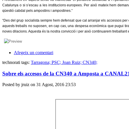
Catalunya o si s’escau a les institucions europees. Per això mateix hem deman
qüestió cabdal pels ampostins i ampostines.”
“Des del grup socialista sempre hem defensat que cal arranjar els accessos per c
aquests treballs no suposen, en cap cas, una despesa econòmica que pugui tirar en
noves dilacions. Aquesta és la nostra convicció i per això continuarem treballant
Afegeix un comentari
technorati tags:
Tarragona; PSC; Joan Ruiz; CN340;
Sobre els accesos de la CN340 a Amposta a CANAL2
Posted by jruiz on 31 Agost, 2016 23:53