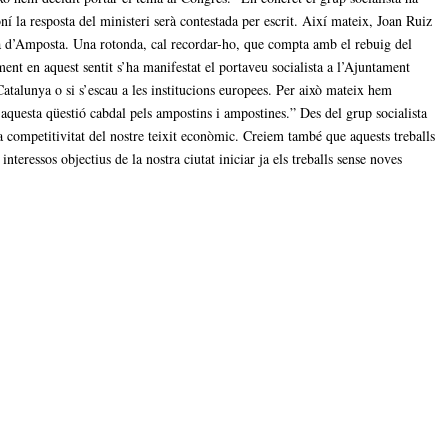
ní la resposta del ministeri serà contestada per escrit.
Així mateix, Joan Ruiz
ada d’Amposta. Una rotonda, cal recordar-ho, que compta amb el rebuig del
ent en aquest sentit s’ha manifestat el portaveu socialista a l’Ajuntament
atalunya o si s’escau a les institucions europees. Per això mateix hem
 aquesta qüestió cabdal pels ampostins i ampostines.” D
es del grup socialista
a competitivitat del nostre teixit econòmic. Creiem també que aquests treballs
teressos objectius de la nostra ciutat iniciar ja els treballs sense noves