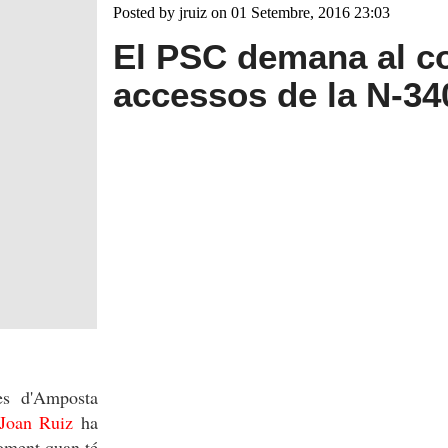
Posted by jruiz on 01 Setembre, 2016 23:03
El PSC demana al co
accessos de la N-3
es d'Amposta
Joan Ruiz
ha
Foment quan té