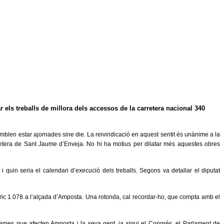
 els treballs de millora dels accessos de la carretera nacional 340
mblen estar ajornades sine die. La reivindicació en aquest sentit és unànime a la
arretera de Sant Jaume d’Enveja. No hi ha motius per dilatar més aquestes obres
 i quin seria el calendari d’execució dels treballs. Segons va detallar el diputat
tric 1.078 a l’alçada d’Amposta. Una rotonda, cal recordar-ho, que compta amb el
temes que afecten Amposta i la seva gent, ja sigui el Congrés, el Parlament de