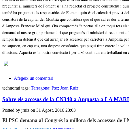
preguntat al ministeri de Foment si ja ha redactat el projecte constructiu i quin
també ha preguntat als responsables de Foment quin és el calendari previst de
consistori de la capital del Montsià que considera que el que cal és dur a term
d’Amposta Francesc Miró qui s’ha compromès “a portar allà on toqui tots els t
demanat al nostre grup parlamentari que preguntés al ministeri directament a 
sempre hem defensat que cal arranjar els accessos per carretera a Amposta per 
no suposen, en cap cas, una despesa econòmica que pugui tirar enrere la voluntat
dilacions. Aquesta és la nostra convicció i per això continuarem treballant en 
Afegeix un comentari
technorati tags:
Tarragona; Psc; Joan Ruiz;
Sobre els accesos de la CN340 a Amposta a LA MAR
Posted by jruiz on 31 Agost, 2016 23:03
El PSC demana al Congrés la millora dels accessos de l