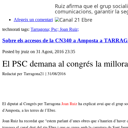
Ruiz afirma que el grup social
comunicacions, garantir la seg
Afegeix un comentari
technorati tags:
Tarragona; Psc; Joan Ruiz;
Sobre els accesos de la CN340 a Amposta a TARRAG
Posted by jruiz on 31 Agost, 2016 23:35
El PSC demana al congrés la millor
Redactat per
Tarragona21
| 31/08/2016
El diputat al Congrés per Tarragona
Joan Ruiz
ha explicat avui que el grup so
d’Amposta, a les terres de l’Ebre.
Joan Ruiz ha recordat que “estem parlant d’unes obres que s’haurien d’haver du
travessa el canal dret del riu Ebre i que es creua amb la carretera de Sant Ja