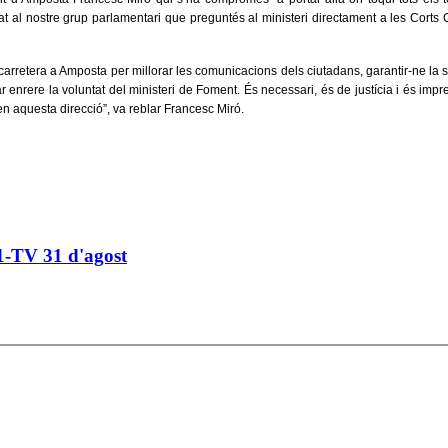
at al nostre grup parlamentari que preguntés al ministeri directament a les Cort
arretera a Amposta per millorar les comunicacions dels ciutadans, garantir-ne la se
rere la voluntat del ministeri de Foment. És necessari, és de justícia i és impresci
 en aquesta direcció”, va reblar Francesc Miró.
1-TV 31 d'agost