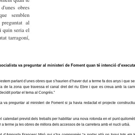
t d'unes obres
que semblen
 preguntat al
 quin seria el
tat tarragoní,
socialista va preguntar al ministeri de Foment quan té intenció d’executar
estem parlant d’unes obres que s’haurien d’haver dut a terme fa dos anys i que se
llora de la zona que travessa el canal dret del riu Ebre i que es creua amb la c
ecidit portar el tema al Congrés.”
ta va preguntar al ministeri de Foment si ja havia redactat el projecte constructiu
 calendari previst dels treballs per habilitar una nova rotonda en el punt quilomè
r a terme ja les obres de millora dels accessos de la carretera amb el nucli urbà.
ent d’Amposta Francesc Miró qui s’ha compromès “a portar allà on toqui tots els 