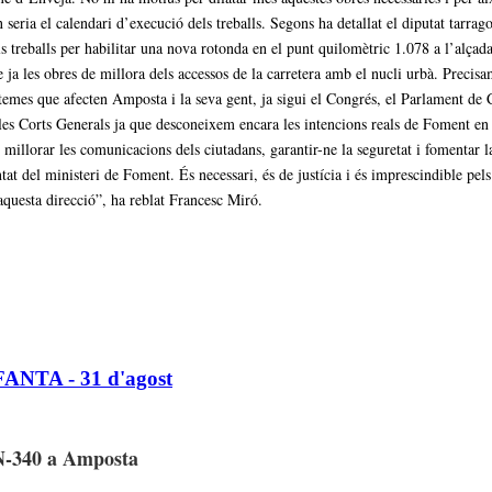
 seria el calendari d’execució dels treballs. Segons ha detallat el diputat tarrago
ls treballs per habilitar una nova rotonda en el punt quilomètric 1.078 a l’alç
e ja les obres de millora dels accessos de la carretera amb el nucli urbà.
Precisam
emes que afecten Amposta i la seva gent, ja sigui el Congrés, el Parlament de C
les Corts Generals ja que desconeixem encara les intencions reals de Foment en
millorar les comunicacions dels ciutadans, garantir-ne la seguretat i fomentar l
 del ministeri de Foment. És necessari, és de justícia i és imprescindible pels in
aquesta direcció”, ha reblat Francesc Miró.
FANTA - 31 d'agost
’N-340 a Amposta