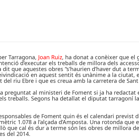
 per Tarragona,
Joan Ruiz
, ha donat a conèixer que el 
tenció d’executar els treballs de millora dels acces
a dit que aquestes obres “s’haurien d’haver dut a ter
eivindicació en aquest sentit és unànime a la ciutat, e
t del riu Ebre i que es creua amb la carretera de San
ha preguntat al ministeri de Foment si ja ha redactat e
els treballs. Segons ha detallat el diputat tarragoní l
sponsables de Foment quin és el calendari previst de
mètric 1.078 a l’alçada d’Amposta. Una rotonda que e
ò que cal és dur a terme són les obres de millora de
es del 2014.