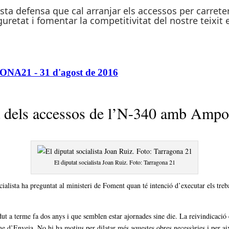
ista defensa que cal arranjar els accessos per carret
uretat i fomentar la competitivitat del nostre teixit
ONA21 - 31 d'agost de 2016
a dels accessos de l’N-340 amb Ampo
El diputat socialista Joan Ruiz. Foto: Tarragona 21
cialista ha preguntat al ministeri de Foment quan té intenció d’executar els treb
t a terme fa dos anys i que semblen estar ajornades sine die. La reivindicació en
ume d’Enveja. No hi ha motius per dilatar més aquestes obres necessàries i per a