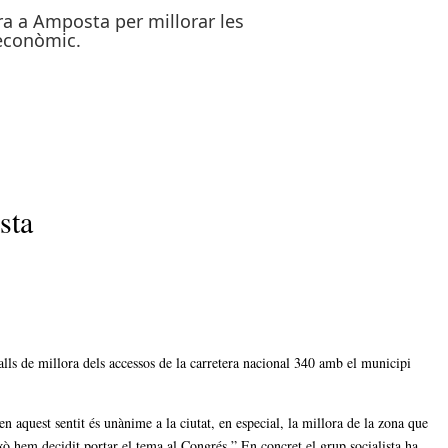
era a Amposta per millorar les
 econòmic.
sta
alls de millora dels accessos de la carretera nacional 340 amb el municipi
 aquest sentit és unànime a la ciutat, en especial, la millora de la zona que
ixò hem decidit portar el tema al Congrés.”
En concret el grup socialista ha