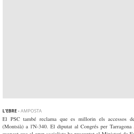
-
L'EBRE
AMPOSTA
El PSC també reclama que es millorin els accessos d
(Montsià) a l'N-340. El diputat al Congrés per Tarragona
avançat que el grup socialista ha preguntat al Ministeri de 