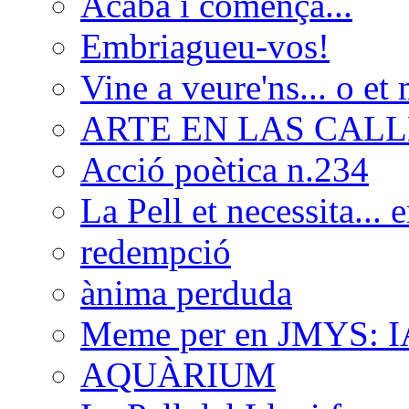
Acaba i comença...
Embriagueu-vos!
Vine a veure'ns... o e
ARTE EN LAS CALLE
Acció poètica n.234
La Pell et necessita... 
redempció
ànima perduda
Meme per en JMYS: 
AQUÀRIUM