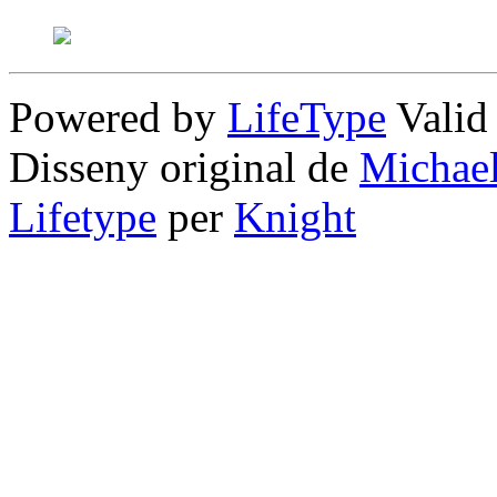
Powered by
LifeType
Vali
Disseny original de
Michae
Lifetype
per
Knight