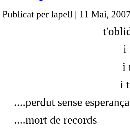
Publicat per lapell | 11 Mai, 200
t'obli
i
i
i 
....perdut sense esperança
....mort de records