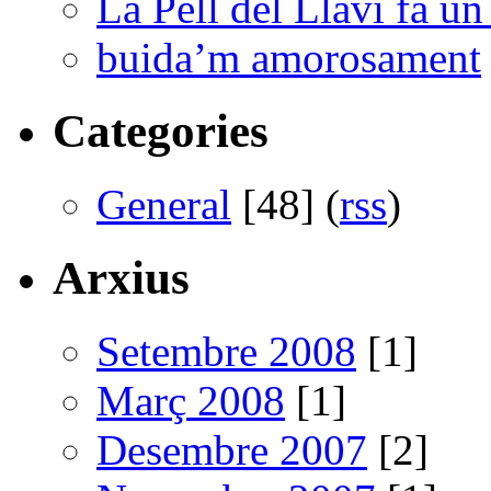
La Pell del Llavi fa un
buida’m amorosament
Categories
General
[48] (
rss
)
Arxius
Setembre 2008
[1]
Març 2008
[1]
Desembre 2007
[2]