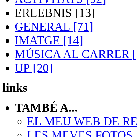
ERLEBNIS [13]
GENERAL [71]
IMATGE [14]
MÚSICA AL CARRER [
UP [20]
links
TAMBÉ A...
EL MEU WEB DE R
LES MEVES FOTOS 