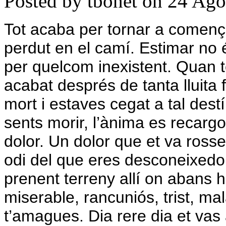
Posted by tbonet on 24 Ago
Tot acaba per tornar a comença
perdut en el camí. Estimar no és
per quelcom inexistent. Quan t
acabat després de tanta lluita 
mort i estaves cegat a tal dest
sents morir, l’ànima es recargo
dolor. Un dolor que et va rosse
odi del que eres desconeixedo
prenent terreny allí on abans hi
miserable, rancuniós, trist, mal
t’amagues. Dia rere dia et vas 