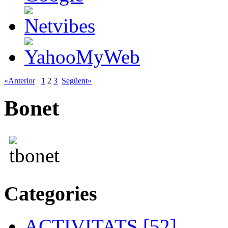
«Anterior
1
2
3
Següent»
Bonet
Categories
ACTIVITATS [52]