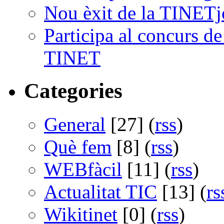
Nou èxit de la TINETj
Participa al concurs d
TINET
Categories
General
[27] (
rss
)
Què fem
[8] (
rss
)
WEBfàcil
[11] (
rss
)
Actualitat TIC
[13] (
rs
Wikitinet
[0] (
rss
)