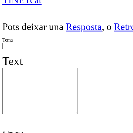
Pots deixar una
Resposta
, o
Retr
Tema
Text
El teu nom