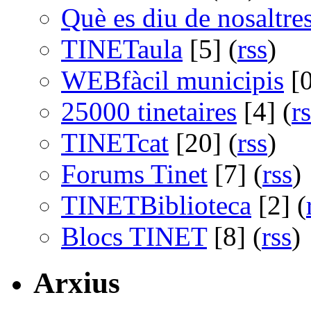
Què es diu de nosaltre
TINETaula
[5] (
rss
)
WEBfàcil municipis
[0
25000 tinetaires
[4] (
r
TINETcat
[20] (
rss
)
Forums Tinet
[7] (
rss
)
TINETBiblioteca
[2] (
Blocs TINET
[8] (
rss
)
Arxius