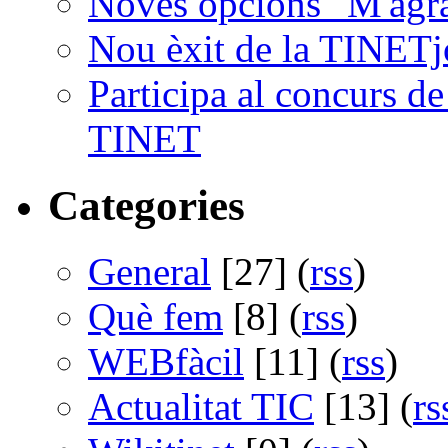
Noves opcions "M'agra
Nou èxit de la TINETj
Participa al concurs d
TINET
Categories
General
[27] (
rss
)
Què fem
[8] (
rss
)
WEBfàcil
[11] (
rss
)
Actualitat TIC
[13] (
rs