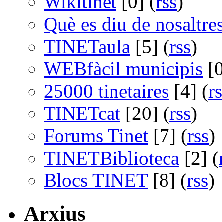
Wikitinet
[0] (
rss
)
Què es diu de nosaltre
TINETaula
[5] (
rss
)
WEBfàcil municipis
[0
25000 tinetaires
[4] (
r
TINETcat
[20] (
rss
)
Forums Tinet
[7] (
rss
)
TINETBiblioteca
[2] (
Blocs TINET
[8] (
rss
)
Arxius