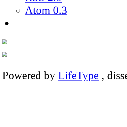
Atom 0.3
Powered by
LifeType
, diss