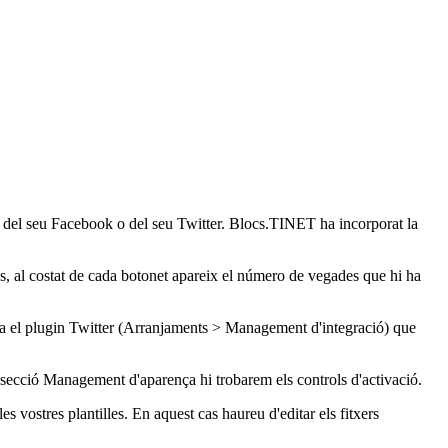
vés del seu Facebook o del seu Twitter. Blocs.TINET ha incorporat la
és, al costat de cada botonet apareix el número de vegades que hi ha
ara el plugin Twitter (Arranjaments > Management d'integració) que
 la secció Management d'aparença hi trobarem els controls d'activació.
 vostres plantilles. En aquest cas haureu d'editar els fitxers