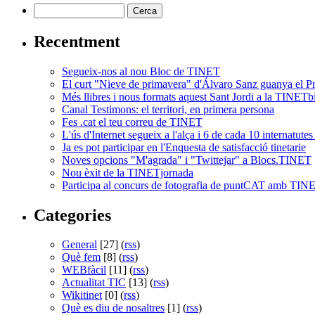
Recentment
Segueix-nos al nou Bloc de TINET
El curt "Nieve de primavera" d'Álvaro Sanz guanya el 
Més llibres i nous formats aquest Sant Jordi a la TINETb
Canal Testimons: el territori, en primera persona
Fes .cat el teu correu de TINET
L'ús d'Internet segueix a l'alça i 6 de cada 10 internatutes 
Ja es pot participar en l'Enquesta de satisfacció tinetarie
Noves opcions "M'agrada" i "Twittejar" a Blocs.TINET
Nou èxit de la TINETjornada
Participa al concurs de fotografia de puntCAT amb TIN
Categories
General
[27] (
rss
)
Què fem
[8] (
rss
)
WEBfàcil
[11] (
rss
)
Actualitat TIC
[13] (
rss
)
Wikitinet
[0] (
rss
)
Què es diu de nosaltres
[1] (
rss
)