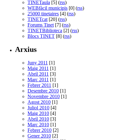
TINETaula
[5] (
rss
)
WEBfàcil municipis
[0] (
rss
)
25000 tinetaires
[4] (
rss
)
TINETcat
[20] (
rss
)
Forums Tinet
[7] (
rss
)
TINETBiblioteca
[2] (
rss
)
Blocs TINET
[8] (
rss
)
Arxius
Juny 2011
[1]
Maig 2011
[1]
Abril 2011
[3]
Març 2011
[1]
Febrer 2011
[1]
Desembre 2010
[1]
Novembre 2010
[1]
Agost 2010
[1]
Juliol 2010
[4]
Maig 2010
[4]
Abril 2010
[3]
Març 2010
[1]
Febrer 2010
[2]
Gener 2010
[2]