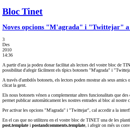
Bloc Tinet
Noves opcions "M'agrada" i "Twittejar" 
3
Des
2010
14:36
A partir d'ara ja podeu donar facilitat als lectors del vostre bloc de
possibilitat d'afegir fàcilment els típics botonets "M'agrada" i "Twittejar
A través d'ambdós botonets, els lectors poden mostrar als seus amics o
clicat la gent.
Els nous botonets vénen a complementar altres funcionalitats que des
permet publicar automàticament les nostres entrades al bloc al nostre 
Per activar les opcions "M'agrada" i "Twittejar", cal accedir a la inter
En el cas que no utilitzeu en el vostre bloc de TINET una de les planti
post.template
i
postandcomments.template
, i afegir on més us conv