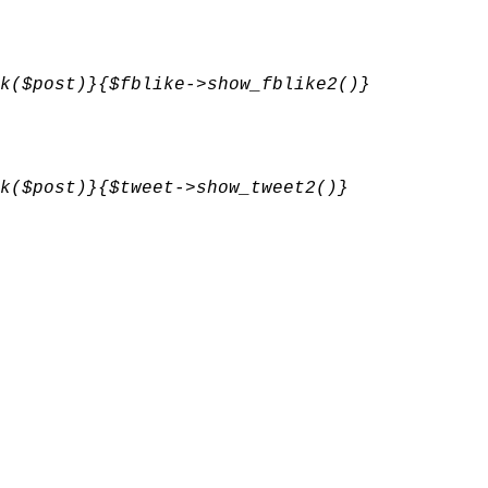
k($post)}{$fblike->show_fblike2()}
k($post)}{$tweet->show_tweet2()}