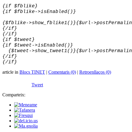
{if $fblike}
{if $fblike->isEnabled()}
{$fblike->show_fblike1()}{$url->postPermalin
{/if}
{/if}
{if $tweet}
{if $tweet->isEnabled()}
{$tweet->show_tweet1()}{$url->postPermalin
{/if}
{/if}
article in
Blocs TINET
|
Comentaris (0)
|
Retroenllaços (0)
Tweet
Comparteix: