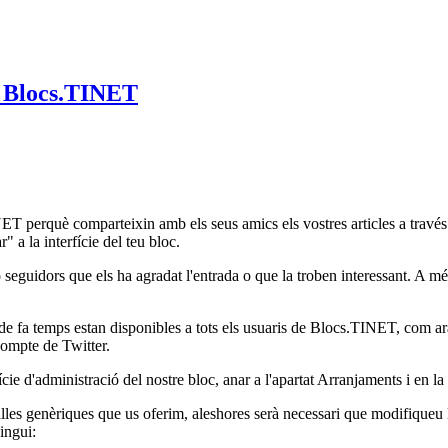
a Blocs.TINET
 TINET perquè comparteixin amb els seus amics els vostres articles a tra
" a la interfície del teu bloc.
 seguidors que els ha agradat l'entrada o que la troben interessant. A m
 de fa temps estan disponibles a tots els usuaris de Blocs.TINET, com 
compte de Twitter.
fície d'administració del nostre bloc, anar a l'apartat Arranjaments i en
lles genèriques que us oferim, aleshores serà necessari que modifiqueu les
ingui: