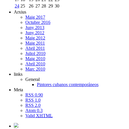
24
25
26
27
28
29
30
Arxius
Maig 2017
Octubre 2016
Juny 2013
Juny 2012
Maig 2012
Maig 2011
Abril 2011
Juliol 2010
Maig 2010
Abril 2010
Març 2010
links
General
Pintores cubanos contemporáneos
Meta
RSS 0.90
RSS 1.0
RSS 2.0
Atom 0.3
Valid
XHTML