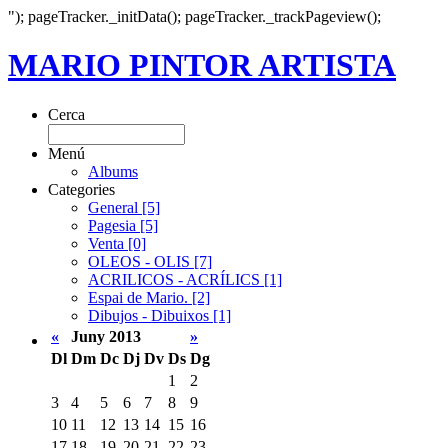
"); pageTracker._initData(); pageTracker._trackPageview();
MARIO PINTOR ARTISTA
Cerca
Menú
Albums
Categories
General [5]
Pagesia [5]
Venta [0]
OLEOS - OLIS [7]
ACRILICOS - ACRÍLICS [1]
Espai de Mario. [2]
Dibujos - Dibuixos [1]
«
Juny 2013
»
Dl
Dm
Dc
Dj
Dv
Ds
Dg
1
2
3
4
5
6
7
8
9
10
11
12
13
14
15
16
17
18
19
20
21
22
23