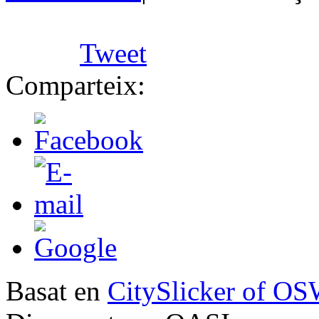
Tweet
Comparteix:
Basat en
CitySlicker of O