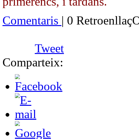
primerencs, i tardans.
Comentaris
| 0 Retroenllaç
Tweet
Comparteix: