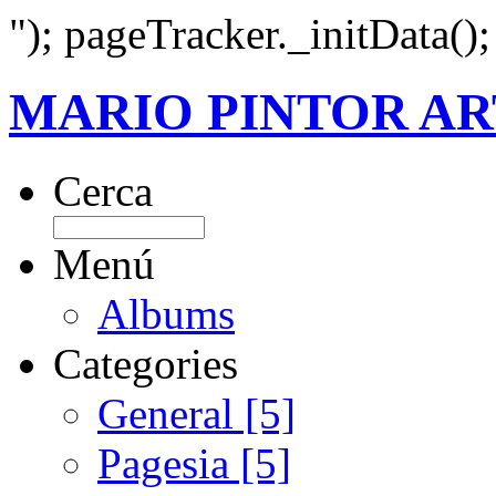
"); pageTracker._initData()
MARIO PINTOR AR
Cerca
Menú
Albums
Categories
General [5]
Pagesia [5]