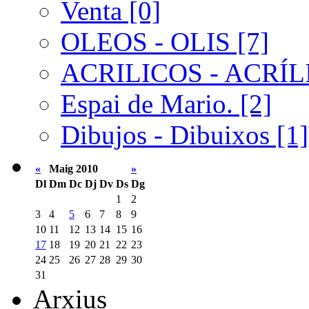
Venta [0]
OLEOS - OLIS [7]
ACRILICOS - ACRÍLI
Espai de Mario. [2]
Dibujos - Dibuixos [1]
«
Maig 2010
»
Dl
Dm
Dc
Dj
Dv
Ds
Dg
1
2
3
4
5
6
7
8
9
10
11
12
13
14
15
16
17
18
19
20
21
22
23
24
25
26
27
28
29
30
31
Arxius