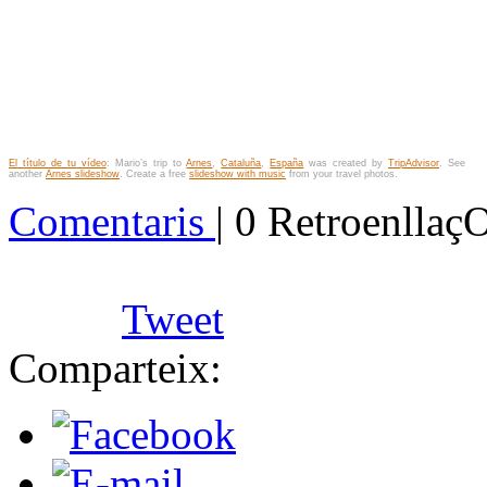
El título de tu vídeo
: Mario’s trip to
Arnes
,
Cataluña
,
España
was created by
TripAdvisor
. See
another
Arnes slideshow
. Create a free
slideshow with music
from your travel photos.
Comentaris
| 0 Retroenllaç
Tweet
Comparteix: