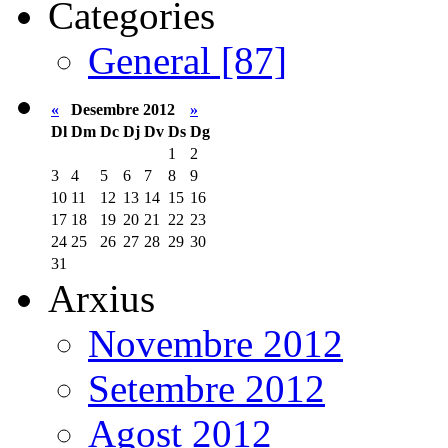
Categories
General [87]
«
Desembre 2012
»
Dl
Dm
Dc
Dj
Dv
Ds
Dg
1
2
3
4
5
6
7
8
9
10
11
12
13
14
15
16
17
18
19
20
21
22
23
24
25
26
27
28
29
30
31
Arxius
Novembre 2012
Setembre 2012
Agost 2012