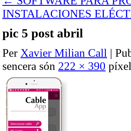
←
SOFTWARE PARA PR
INSTALACIONES ELÉCT
pic 5 post abril
Per
Xavier Milian Call
|
Pub
sencera són
222 × 390
píxel