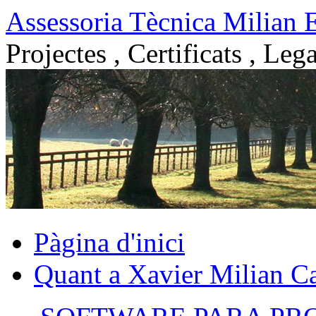
Vés
Assessoria Tècnica Milian 
al
contingut
Projectes , Certificats , Lega
Pàgina d'inici
Quant a Xavier Milian Ca