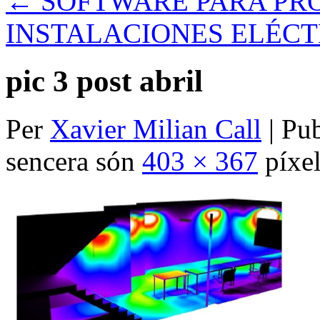
←
SOFTWARE PARA PR
INSTALACIONES ELÉCT
pic 3 post abril
Per
Xavier Milian Call
|
Pub
sencera són
403 × 367
píxel