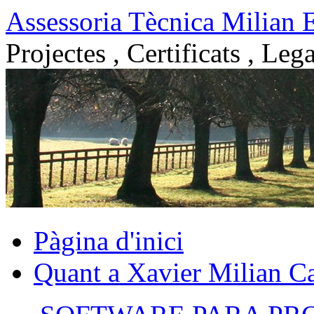
Vés
Assessoria Tècnica Milian 
al
contingut
Projectes , Certificats , Lega
Pàgina d'inici
Quant a Xavier Milian Ca