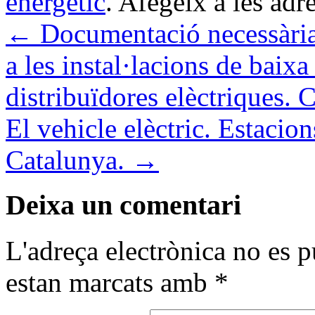
energètic
. Afegeix a les adre
←
Documentació necessària p
a les instal·lacions de baix
distribuïdores elèctriques. 
El vehicle elèctric. Estacion
Catalunya.
→
Deixa un comentari
L'adreça electrònica no es p
estan marcats amb
*