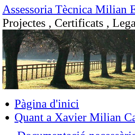
Vés
Assessoria Tècnica Milian 
al
contingut
Projectes , Certificats , Lega
Pàgina d'inici
Quant a Xavier Milian Ca