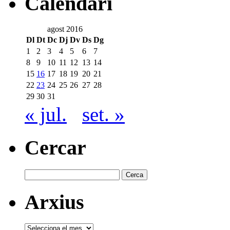
Calendari
agost 2016
Dl
Dt
Dc
Dj
Dv
Ds
Dg
1
2
3
4
5
6
7
8
9
10
11
12
13
14
15
16
17
18
19
20
21
22
23
24
25
26
27
28
29
30
31
« jul.
set. »
Cercar
Cerca:
Arxius
Arxius