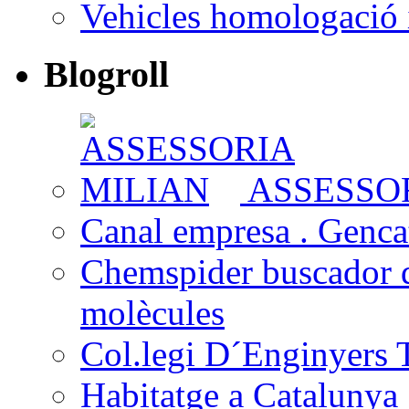
Vehicles homologació 
Blogroll
ASSESSOR
Canal empresa . Gencat
Chemspider buscador 
molècules
Col.legi D´Enginyers T
Habitatge a Catalunya