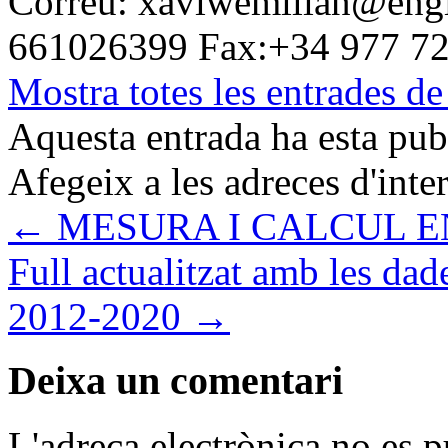
Correu: xaviwemilian@engin
661026399 Fax:+34 977 7
Mostra totes les entrades d
Aquesta entrada ha esta pu
Afegeix a les adreces d'inter
←
MESURA I CALCUL 
Full actualitzat amb les d
2012-2020
→
Deixa un comentari
L'adreça electrònica no es p