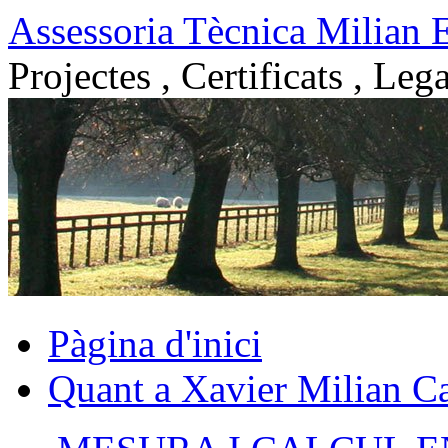
Vés
Assessoria Tècnica Milian 
al
contingut
Projectes , Certificats , Lega
Pàgina d'inici
Quant a Xavier Milian Ca