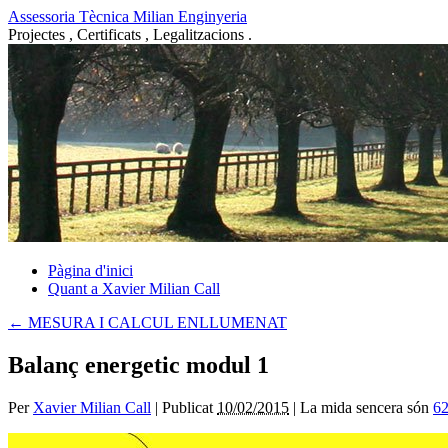
Vés
Assessoria Tècnica Milian Enginyeria
al
Projectes , Certificats , Legalitzacions .
contingut
Pàgina d'inici
Quant a Xavier Milian Call
←
MESURA I CALCUL ENLLUMENAT
Balanç energetic modul 1
Per
Xavier Milian Call
|
Publicat
10/02/2015
|
La mida sencera són
62