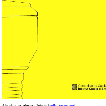
Afegeix a les adreces d'interès l'
enllaç permanent
.