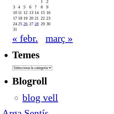
1
2
3
4
5
6
7
8
9
10
11
12
13
14
15
16
17
18
19
20
21
22
23
24
25
26
27
28
29
30
31
« febr.
març »
Temes
Temes
Blogroll
blog vell
Arga Sentís