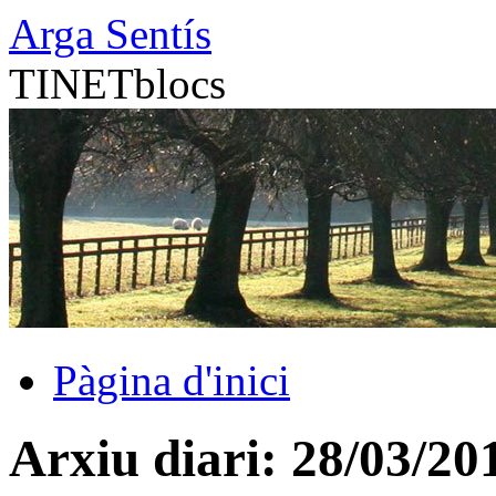
Vés
Arga Sentís
al
contingut
TINETblocs
Pàgina d'inici
Arxiu diari:
28/03/20