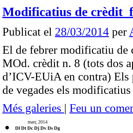
Modificatius de crèdit_
Publicat el
28/03/2014
per
El de febrer modificatiu de 
MOd. crèdit n. 8 (tots dos 
d’ICV-EUiA en contra) Els p
de vegades els modificatiu
Més galeries
|
Feu un comen
març 2014
Dl
Dt
Dc
Dj
Dv
Ds
Dg