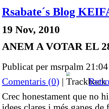
Rsabate´s Blog KE
19 Nov, 2010
ANEM A VOTAR EL 28 
Publicat per msrpalm 21:04
Comentaris (0)
|
Retro
Crec honestament que no hi 
idees clares i més ganes de 