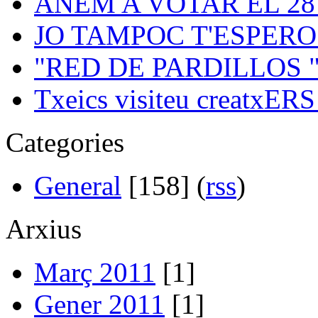
ANEM A VOTAR EL 28 .
JO TAMPOC T'ESPERO 
"RED DE PARDILLOS 
Txeics visiteu creatxERS 
Categories
General
[158] (
rss
)
Arxius
Març 2011
[1]
Gener 2011
[1]