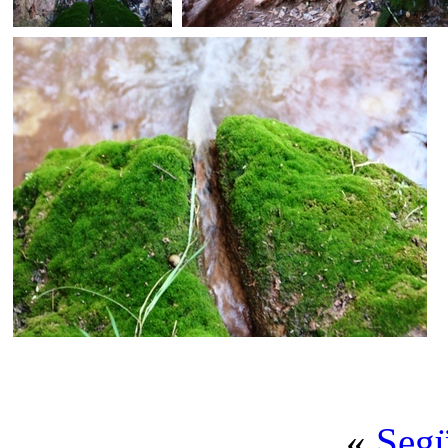
«
Seg