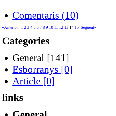
Comentaris (10)
«Anterior
1
2
3
4
5
6
7
8
9
10
11
12
13
14
15
Següent»
Categories
General [141]
Esborranys [0]
Article [0]
links
General