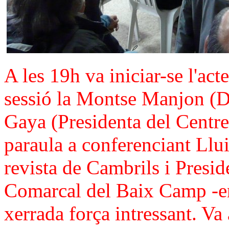
A les 19h va iniciar-se l'act
sessió la Montse Manjon (Dir
Gaya (Presidenta del Centre 
paraula a conferenciant Llui
revista de Cambrils i Presid
Comarcal del Baix Camp -ent
xerrada força intressant. Va