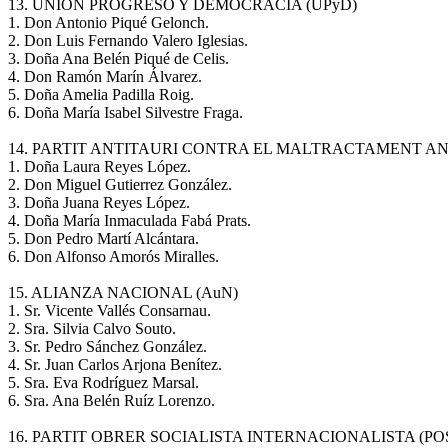
13. UNION PROGRESO Y DEMOCRACIA (UPyD)
1. Don Antonio Piqué Gelonch.
2. Don Luis Fernando Valero Iglesias.
3. Doña Ana Belén Piqué de Celis.
4. Don Ramón Marín Álvarez.
5. Doña Amelia Padilla Roig.
6. Doña María Isabel Silvestre Fraga.
14. PARTIT ANTITAURI CONTRA EL MALTRACTAMENT AN
1. Doña Laura Reyes López.
2. Don Miguel Gutierrez González.
3. Doña Juana Reyes López.
4. Doña María Inmaculada Fabá Prats.
5. Don Pedro Martí Alcántara.
6. Don Alfonso Amorós Miralles.
15. ALIANZA NACIONAL (AuN)
1. Sr. Vicente Vallés Consarnau.
2. Sra. Silvia Calvo Souto.
3. Sr. Pedro Sánchez González.
4. Sr. Juan Carlos Arjona Benítez.
5. Sra. Eva Rodríguez Marsal.
6. Sra. Ana Belén Ruíz Lorenzo.
16. PARTIT OBRER SOCIALISTA INTERNACIONALISTA (POS