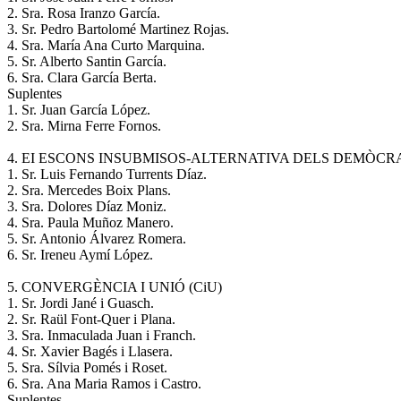
2. Sra. Rosa Iranzo García.
3. Sr. Pedro Bartolomé Martinez Rojas.
4. Sra. María Ana Curto Marquina.
5. Sr. Alberto Santin García.
6. Sra. Clara García Berta.
Suplentes
1. Sr. Juan García López.
2. Sra. Mirna Ferre Fornos.
4. EI ESCONS INSUBMISOS-ALTERNATIVA DELS DEMÒCRA
1. Sr. Luis Fernando Turrents Díaz.
2. Sra. Mercedes Boix Plans.
3. Sra. Dolores Díaz Moniz.
4. Sra. Paula Muñoz Manero.
5. Sr. Antonio Álvarez Romera.
6. Sr. Ireneu Aymí López.
5. CONVERGÈNCIA I UNIÓ (CiU)
1. Sr. Jordi Jané i Guasch.
2. Sr. Raül Font-Quer i Plana.
3. Sra. Inmaculada Juan i Franch.
4. Sr. Xavier Bagés i Llasera.
5. Sra. Sílvia Pomés i Roset.
6. Sra. Ana Maria Ramos i Castro.
Suplentes