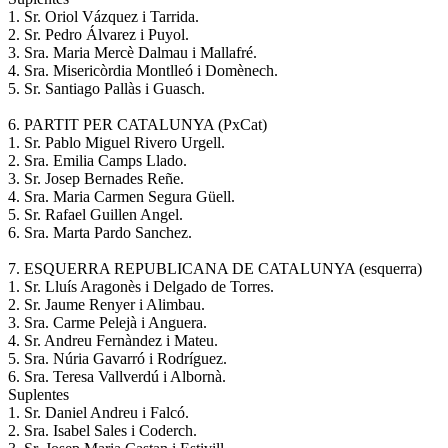
1. Sr. Oriol Vázquez i Tarrida.
2. Sr. Pedro Álvarez i Puyol.
3. Sra. Maria Mercè Dalmau i Mallafré.
4. Sra. Misericòrdia Montlleó i Domènech.
5. Sr. Santiago Pallàs i Guasch.
6. PARTIT PER CATALUNYA (PxCat)
1. Sr. Pablo Miguel Rivero Urgell.
2. Sra. Emilia Camps Llado.
3. Sr. Josep Bernades Reñe.
4. Sra. Maria Carmen Segura Güell.
5. Sr. Rafael Guillen Angel.
6. Sra. Marta Pardo Sanchez.
7. ESQUERRA REPUBLICANA DE CATALUNYA (esquerra)
1. Sr. Lluís Aragonès i Delgado de Torres.
2. Sr. Jaume Renyer i Alimbau.
3. Sra. Carme Pelejà i Anguera.
4. Sr. Andreu Fernàndez i Mateu.
5. Sra. Núria Gavarró i Rodríguez.
6. Sra. Teresa Vallverdú i Albornà.
Suplentes
1. Sr. Daniel Andreu i Falcó.
2. Sra. Isabel Sales i Coderch.