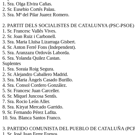
1. Sra. Olga Elvira Cañas.
2. Sr. Eusebio Cortés Palau.
3. Sra. Mª del Pilar Juarez Romero.
2. PARTIT DELS SOCIALISTES DE CATALUNYA (PSC-PSOE)
1. Sr. Francesc Vallés Vives.
2. Sr. Joan Ruiz i Carbonell.
3. Sra. Maria Lluïsa Lizarraga Gisbert.
4. Sr. Anton Ferré Fons (Independent).
5. Sra. Aranzazu Ordovás Laborda.
6. Sra. Yolanda Quilez Castan.
Suplentes
1. Sra. Soraia Roig Segura.
2. Sr. Alejandro Caballero Madrid.
3. Sra. Maria Àngels Casado Burillo.
4. Sra. Consol Cordero González.
5. Sr. Francesc Juan Carceller.
6. Sr. Miquel Juncosa Sentís.
7. Sra. Rocio León Aller.
8. Sra. Kiryat Mercado Garrido.
9. Sr. Fernando Pérez Lafita.
10. Sra. Blanca Santos Franco.
3. PARTIDO COMUNISTA DEL PUEBLO DE CATALUÑA (PCP
1. Sr. José Juan Ferre Fornos.