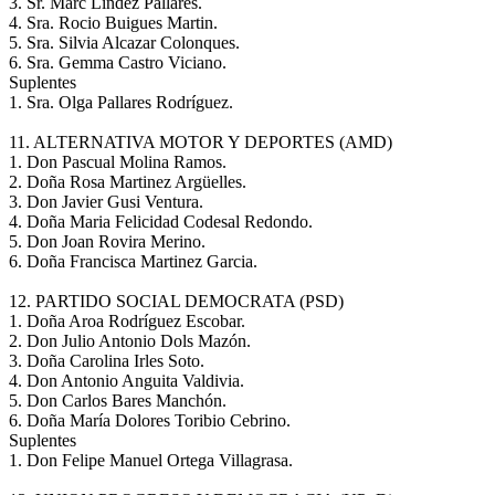
3. Sr. Marc Lindez Pallares.
4. Sra. Rocio Buigues Martin.
5. Sra. Silvia Alcazar Colonques.
6. Sra. Gemma Castro Viciano.
Suplentes
1. Sra. Olga Pallares Rodríguez.
11. ALTERNATIVA MOTOR Y DEPORTES (AMD)
1. Don Pascual Molina Ramos.
2. Doña Rosa Martinez Argüelles.
3. Don Javier Gusi Ventura.
4. Doña Maria Felicidad Codesal Redondo.
5. Don Joan Rovira Merino.
6. Doña Francisca Martinez Garcia.
12. PARTIDO SOCIAL DEMOCRATA (PSD)
1. Doña Aroa Rodríguez Escobar.
2. Don Julio Antonio Dols Mazón.
3. Doña Carolina Irles Soto.
4. Don Antonio Anguita Valdivia.
5. Don Carlos Bares Manchón.
6. Doña María Dolores Toribio Cebrino.
Suplentes
1. Don Felipe Manuel Ortega Villagrasa.