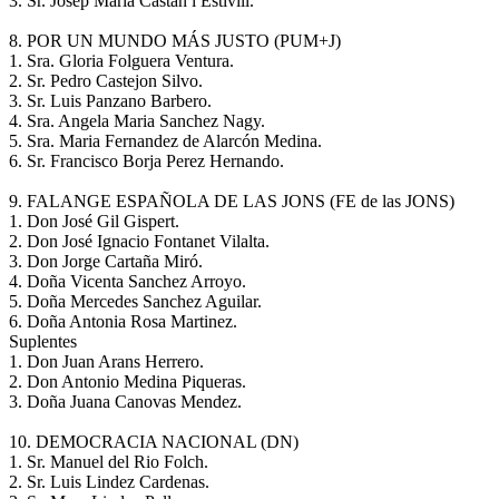
3. Sr. Josep Maria Castan i Estivill.
8. POR UN MUNDO MÁS JUSTO (PUM+J)
1. Sra. Gloria Folguera Ventura.
2. Sr. Pedro Castejon Silvo.
3. Sr. Luis Panzano Barbero.
4. Sra. Angela Maria Sanchez Nagy.
5. Sra. Maria Fernandez de Alarcón Medina.
6. Sr. Francisco Borja Perez Hernando.
9. FALANGE ESPAÑOLA DE LAS JONS (FE de las JONS)
1. Don José Gil Gispert.
2. Don José Ignacio Fontanet Vilalta.
3. Don Jorge Cartaña Miró.
4. Doña Vicenta Sanchez Arroyo.
5. Doña Mercedes Sanchez Aguilar.
6. Doña Antonia Rosa Martinez.
Suplentes
1. Don Juan Arans Herrero.
2. Don Antonio Medina Piqueras.
3. Doña Juana Canovas Mendez.
10. DEMOCRACIA NACIONAL (DN)
1. Sr. Manuel del Rio Folch.
2. Sr. Luis Lindez Cardenas.