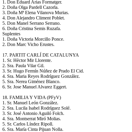
1. Don Eduard Arias Formatger.
2. Doña Olga Pardell Cazorla.
3. Doña Mª Elena Vilanova Murias.
4. Don Alejandro Climent Poblet.
5. Don Manel Serrano Serrano.
6. Doña Cristina Semis Ruzafa.
Suplentes
1. Doña Victoria Morcillo Ponce.
2. Don Marc Vicho Erustes.
17. PARTIT CARLÍ DE CATALUNYA
1. Sr. Hèctor Mir Llorente.
2. Sra. Paula Vilar Gil.
3. Sr. Hugo Fermín Núñez de Prado El Cid.
4. Sra. Maria Reyes Rodríguez González.
5. Sra. Nerea Giménez Blanco.
6. Sr. Jose Manuel Alvarez Eggert.
18. FAMILIA Y VIDA (PFyV)
1. Sr. Manuel León González.
2. Sra. Lucila Isabel Rodríguez Solé.
3. Sr. José Antonio Aguiló Folch.
4. Sra. Montserrat Miró Molias.
5. Sr. Carlos Líndez Ripoll.
6. Sra. María Cinta Pijuan Nolla.