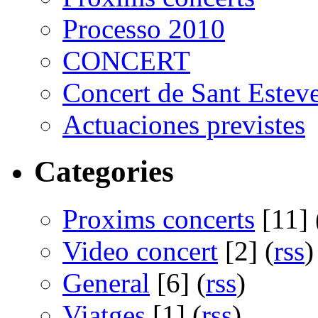
Processo 2010
CONCERT
Concert de Sant Estev
Actuaciones previstes
Categories
Proxims concerts
[11] 
Video concert
[2] (
rss
)
General
[6] (
rss
)
Viatges
[1] (
rss
)