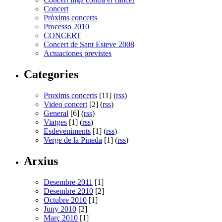
Concert
Pròxims concerts
Processo 2010
CONCERT
Concert de Sant Esteve 2008
Actuaciones previstes
Categories
Proxims concerts
[11] (
rss
)
Video concert
[2] (
rss
)
General
[6] (
rss
)
Viatges
[1] (
rss
)
Esdeveniments
[1] (
rss
)
Verge de la Pineda
[1] (
rss
)
Arxius
Desembre 2011
[1]
Desembre 2010
[2]
Octubre 2010
[1]
Juny 2010
[2]
Març 2010
[1]