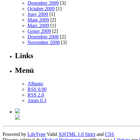
Desembre 2009
[3]
Octubre 2009
[1]
Juny 2009
[1]
Maig 2009
[2]
Març 2009
[1]
Gener 2009
[2]
Desembre 2008
[2]
Novembre 2008
[3]
Links
Menú
Albums
RSS 0.90
RSS 2.0
Atom 0.3
Powered by
LifeType
Valid
XHTML 1.0 Strict
and
CSS
Disseny original de
Michael Heilemann
, modificat per a
Lifetype
per