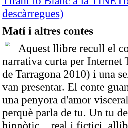
Tirant lo Blanc a la TINETb
descàrregues)
Matí i altres contes
Aquest llibre
recull el c
narrativa curta per Internet
de Tarragona 2010) i una sel
van presentar. El conte gua
una penyora d'amor visceral, 
perquè parla de tu. Un tu de
hipnòtic... real i fictici, al