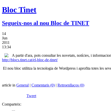
Bloc Tinet
Segueix-nos al nou Bloc de TINET
14
Jun
2011
13:34
A partir d'ara, pots consultar les novetats, notícies, i informac
http://blocs.tinet.cat/el-bloc-de-tinet/
El nou bloc utilitza la tecnologia de Wordpress i aprofita totes les seve
article in
General
|
Comentaris (0)
|
Retroenllaços (0)
Tweet
Comparteix: