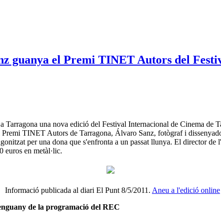
anz guanya el Premi TINET Autors del Fest
 a Tarragona una nova edició del Festival Internacional de Cinema de T
 al Premi TINET Autors de Tarragona, Álvaro Sanz, fotògraf i dissenyado
agonitzat per una dona que s'enfronta a un passat llunya. El director d
00 euros en metàl·lic.
Informació publicada al diari El Punt 8/5/2011.
Aneu a l'edició online
it enguany de la programació del REC