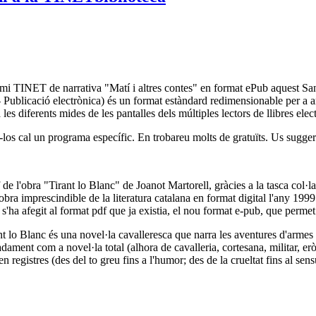
remi TINET de narrativa "Matí i altres contes" en format ePub aquest Sa
ublicació electrònica) és un format estàndard redimensionable per a arxi
les diferents mides de les pantalles dels múltiples lectors de llibres elec
los cal un programa específic. En trobareu molts de gratuïts. Us sugge
de l'obra "Tirant lo Blanc" de Joanot Martorell, gràcies a la tasca col·
ra imprescindible de la literatura catalana en format digital l'any 1999.
a, s'ha afegit al format pdf que ja existia, el nou format e-pub, que permet
lo Blanc és una novel·la cavalleresca que narra les aventures d'armes i d
ament com a novel·la total (alhora de cavalleria, cortesana, militar, eròt
n registres (des del to greu fins a l'humor; des de la crueltat fins al sens