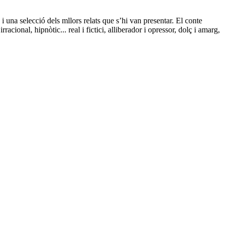
 una selecció dels mllors relats que s’hi van presentar. El conte
cional, hipnòtic... real i fictici, alliberador i opressor, dolç i amarg,