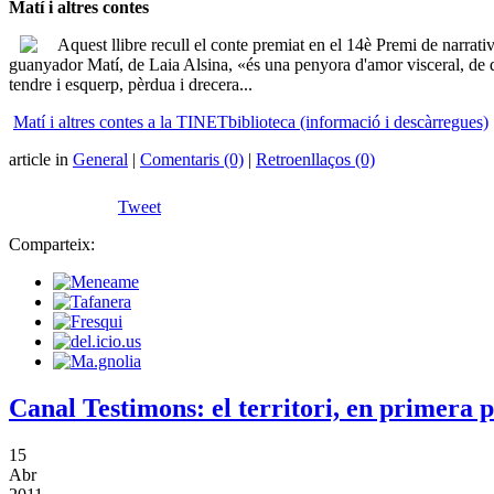
Matí i altres contes
Aquest llibre
recull el conte premiat en el 14è Premi de narrati
guanyador Matí, de Laia Alsina, «és una penyora d'amor visceral, de desig
tendre i esquerp, pèrdua i drecera...
Matí i altres contes a la TINETbiblioteca (informació i descàrregues)
article in
General
|
Comentaris (0)
|
Retroenllaços (0)
Tweet
Comparteix:
Canal Testimons: el territori, en primera 
15
Abr