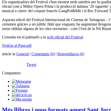
Els organitzadors del Festival s'han mostrat molt satisfets per la qualit
oficial com a Millor Opera Prima i la producció italiana ‘20 sigarette
musical a càrrec del conjunt francès GangPol&Mit i el Rec Forward T
Aquesta edició del Festival Internacional de Cinema de Tarragona – l’ú
certamen gràcies a un públic fidel que enguany ha augmentat lleugeramen
sense oblidar alguna de les cites nocturnes - com l’èxit de la Nit Biza
Consulta tot el palmarès a la
web oficial del Festival
Notícia al Punt.pdf
article in
General
|
Comentaris (0)
|
Retroenllaços (0)
Tweet
Comparteix:
Més llibres i nous formats aquest Sant Jor