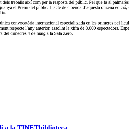
at dels treballs així com per la resposta del públic. Pel que fa al palmar
’ guanya el Premi del públic. L’acte de cloenda d’aquesta onzena edició, 
rio.
nica convocatòria internacional especialitzada en les primeres pel·lícul
t respecte l’any anterior, assolint la xifra de 8.000 espectadors. Espec
rra del dimecres 4 de maig a la Sala Zero.
di a la TINETbiblioteca