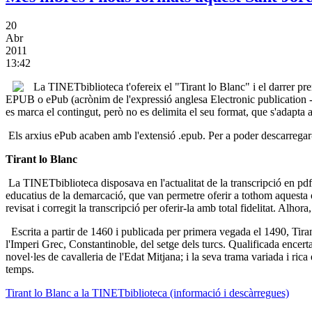
20
Abr
2011
13:42
La TINETbiblioteca t'ofereix el "Tirant lo Blanc" i el darrer p
EPUB o ePub (acrònim de l'expressió anglesa Electronic publication - P
es marca el contingut, però no es delimita el seu format, que s'adapta a 
Els arxius ePub acaben amb l'extensió .epub. Per a poder descarregar-
Tirant lo Blanc
La TINETbiblioteca disposava en l'actualitat de la transcripció en pdf 
educatius de la demarcació, que van permetre oferir a tothom aquesta ob
revisat i corregit la transcripció per oferir-la amb total fidelitat. Alhor
Escrita a partir de 1460 i publicada per primera vegada el 1490, Tirant 
l'Imperi Grec, Constantinoble, del setge dels turcs. Qualificada encertad
novel·les de cavalleria de l'Edat Mitjana; i la seva trama variada i rica e
temps.
Tirant lo Blanc a la TINETbiblioteca (informació i descàrregues)