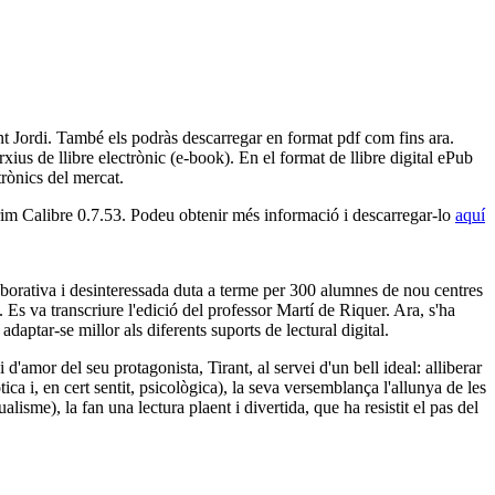
nt Jordi. També els podràs descarregar en format pdf com fins ara.
us de llibre electrònic (e-book). En el format de llibre digital ePub
trònics del mercat.
rim Calibre 0.7.53. Podeu obtenir més informació i descarregar-lo
aquí
laborativa i desinteressada duta a terme per 300 alumnes de nou centres
 Es va transcriure l'edició del professor Martí de Riquer. Ara, s'ha
 adaptar-se millor als diferents suports de lectural digital.
'amor del seu protagonista, Tirant, al servei d'un bell ideal: alliberar
ica i, en cert sentit, psicològica), la seva versemblança l'allunya de les
ualisme), la fan una lectura plaent i divertida, que ha resistit el pas del