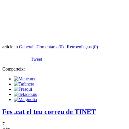
article in
General
|
Comentaris (0)
|
Retroenllaços (0)
Tweet
Comparteix:
Fes .cat el teu correu de TINET
7