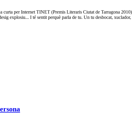
va curta per Internet TINET (Premis Literaris Ciutat de Tarragona 2010) i
 explosiu... I té sentit perquè parla de tu. Un tu desbocat, xuclador, irra
persona