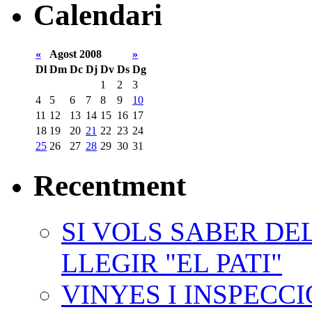
Calendari
«
Agost 2008
»
Dl
Dm
Dc
Dj
Dv
Ds
Dg
1
2
3
4
5
6
7
8
9
10
11
12
13
14
15
16
17
18
19
20
21
22
23
24
25
26
27
28
29
30
31
Recentment
SI VOLS SABER DE
LLEGIR "EL PATI"
VINYES I INSPECC