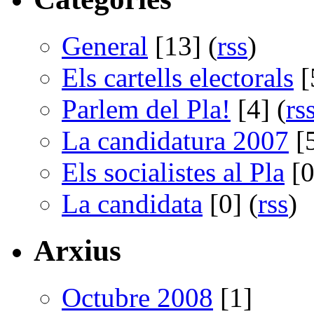
General
[13] (
rss
)
Els cartells electorals
[
Parlem del Pla!
[4] (
rs
La candidatura 2007
[5
Els socialistes al Pla
[0
La candidata
[0] (
rss
)
Arxius
Octubre 2008
[1]