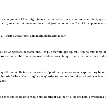
t a tres congressos. El de Sitges (com a convidada ja que encara no era militant) q
pitans”, en aquell moment en que els mitjans de comunicació així ho expressaven 
t, auster, vestit fosc i amb molta dedicació al partit.
au de Congressos de Barcelona, i ús puc escriure que aquest últim ha estat força dif
barreres que semblaven fa poc insalvables i constatar que tenim un planter ben nodr
 cal aquella cantarella tan recorreguda de “perdonad peró yo no me expreso muy bie
gües. Això s’ha acabat, ningú en fa qüestió, tothom té clar qui som i quina es la no
ngües.
amb més quotes de govern que mai ha tingut cap partit al nostre país, governem a l