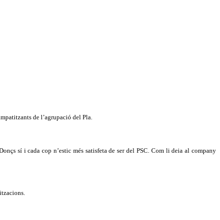
impatitzants de l’agrupació del Pla.
Donçs sí i cada cop n’estic més satisfeta de ser del PSC. Com li deia al company
itzacions.