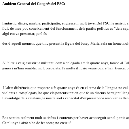
Ambient General del Congrés del PSC:
Fantàstic, distès, amable, participatiu, engrescat i molt jove. Del PSC he assisti
fruit de meu poc coneixement del funcionament dels partits polítics es “dels ca
algú em va presentar, però és
des d’aquell moment que tinc present la figura del Josep Maria Sala un home molt al
A l’altre i vaig assistir ja militant
com a delegada ara fa quatre anys, també al Pal
ganes i m’han semblat molt preparats. Fa molta il·lusió veure com s’han
trencat 
L’altra diferència que respecte a fa quatre anys és en el tema de la llengua no
violents a tots plegats, ho que els ponents tenien que fe un discurs barrejant llen
l’avantatge dels catalans, la nostra sort i capacitat d’expressar-nos amb varies lle
Ens sentim realment molt satisfets i contents per haver aconseguit ser el partit 
Catalunya i això s’ha de fer notar, no creieu?