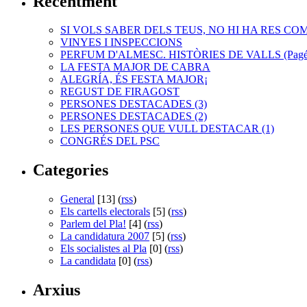
Recentment
SI VOLS SABER DELS TEUS, NO HI HA RES COM
VINYES I INSPECCIONS
PERFUM D'ALMESC. HISTÒRIES DE VALLS (Pagés 
LA FESTA MAJOR DE CABRA
ALEGRÍA, ÉS FESTA MAJOR¡
REGUST DE FIRAGOST
PERSONES DESTACADES (3)
PERSONES DESTACADES (2)
LES PERSONES QUE VULL DESTACAR (1)
CONGRÉS DEL PSC
Categories
General
[13] (
rss
)
Els cartells electorals
[5] (
rss
)
Parlem del Pla!
[4] (
rss
)
La candidatura 2007
[5] (
rss
)
Els socialistes al Pla
[0] (
rss
)
La candidata
[0] (
rss
)
Arxius