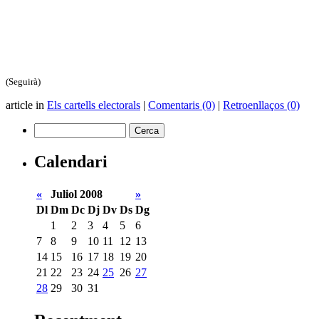
(Seguirà)
article in
Els cartells electorals
|
Comentaris (0)
|
Retroenllaços (0)
Calendari
«
Juliol 2008
»
Dl
Dm
Dc
Dj
Dv
Ds
Dg
1
2
3
4
5
6
7
8
9
10
11
12
13
14
15
16
17
18
19
20
21
22
23
24
25
26
27
28
29
30
31