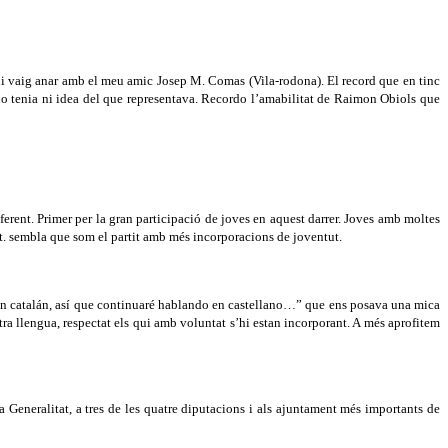
ue hi vaig anar amb el meu amic Josep M. Comas (Vila-rodona). El record que en tinc
no tenia ni idea del que representava. Recordo l’amabilitat de Raimon Obiols que
erent. Primer per la gran participació de joves en aquest darrer. Joves amb moltes
it. sembla que som el partit amb més incorporacions de joventut.
n en catalán, así que continuaré hablando en castellano…” que ens posava una mica
stra llengua, respectat els qui amb voluntat s’hi estan incorporant. A més aprofitem
a Generalitat, a tres de les quatre diputacions i als ajuntament més importants de