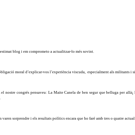
eu estimat blog i em comprometo a actualitzar-lo més sovint.
obligació moral d’explicar-vos l’experiència viscuda,
especialment als militants i s
m el nostre congrés pensaveu: La Maite Canela de ben segur que belluga per allà¡ 
.
varen sorprendre i els resultats polítics encara que ho faré amb tres o quatre actual