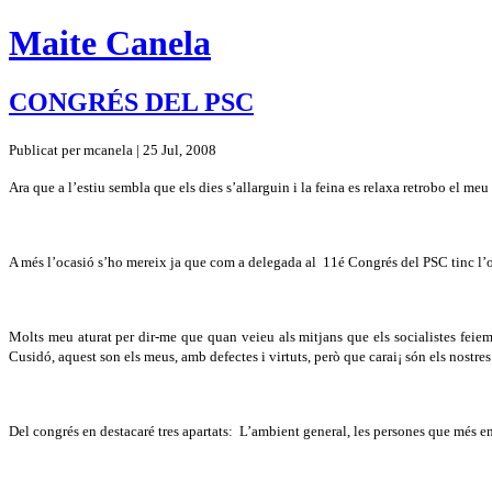
Maite Canela
CONGRÉS DEL PSC
Publicat per mcanela | 25 Jul, 2008
Ara que a l’estiu sembla que els dies s’allarguin i la feina es relaxa retrobo el m
A més l’ocasió s’ho mereix ja que com a delegada al
11é Congrés del PSC tinc l’
Molts meu aturat per dir-me que quan veieu als mitjans que els socialistes feie
Cusidó, aquest son els meus, amb defectes i virtuts, però que carai¡ són els nostres
Del congrés en destacaré tres apartats:
L’ambient general, les persones que més em 