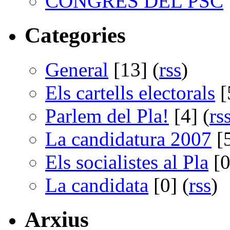
CONGRÉS DEL PSC
Categories
General
[13] (
rss
)
Els cartells electorals
[
Parlem del Pla!
[4] (
rs
La candidatura 2007
[5
Els socialistes al Pla
[0
La candidata
[0] (
rss
)
Arxius