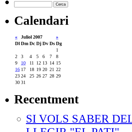
Calendari
«
Juliol 2007
»
Dl
Dm
Dc
Dj
Dv
Ds
Dg
1
2
3
4
5
6
7
8
9
10
11
12
13
14
15
16
17
18
19
20
21
22
23
24
25
26
27
28
29
30
31
Recentment
SI VOLS SABER DE
LLEGIR "EL PATI"