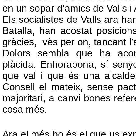
en un sopar d’amics de Valls i
Els socialistes de Valls ara ha
Batalla, han acostat posicions 
gràcies, vès per on, tancant l’
Dolors sembla que ha acons
plàcida. Enhorabona, sí seny
que val i que és una alcalde
Consell el mateix, sense pact
majoritari, a canvi bones refer
cosa més.
Ara el més bo és el que us exp