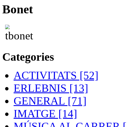
Bonet
Categories
ACTIVITATS [52]
ERLEBNIS [13]
GENERAL [71]
IMATGE [14]
MÚSICA AL CARRER [