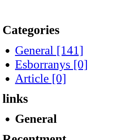
Categories
General [141]
Esborranys [0]
Article [0]
links
General
Recentment