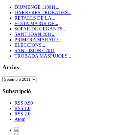
DIUMENGE 110911...
DARRERES TROBADES...
RETALLS DE LA...
FESTA MAJOR DE...
SOPAR DE GEGANTS...
SANT JOAN 2011...
PRIMERA MARATÓ...
ELECCIONS...
SANT ISIDRE 2011
TROBADA MASPUJOLS...
Arxius
Subscripció
RSS 0.90
RSS 1.0
RSS 2.0
Atom