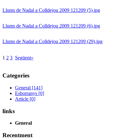
Llums de Nadal a Colldejou 2009 121209 (5).jpg
Llums de Nadal a Colldejou 2009 121209 (6).jpg
Llums de Nadal a Colldejou 2009 121209 (29).jpg
1
2
3
Següent»
Categories
General [141]
Esborranys [0]
Article [0]
links
General
Recentment