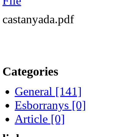
castanyada.pdf
Categories
General [141]
Esborranys [0]
Article [0]