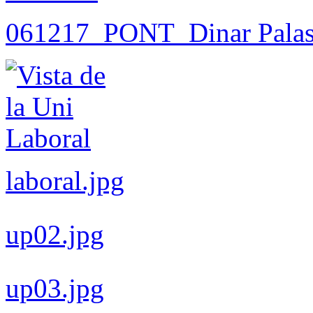
061217_PONT_Dinar Palas
laboral.jpg
up02.jpg
up03.jpg