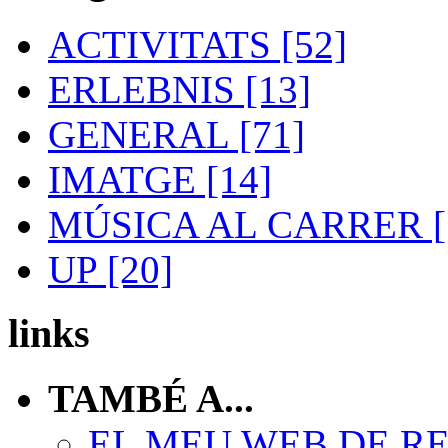
ACTIVITATS [52]
ERLEBNIS [13]
GENERAL [71]
IMATGE [14]
MÚSICA AL CARRER [
UP [20]
links
TAMBÉ A...
EL MEU WEB DE R