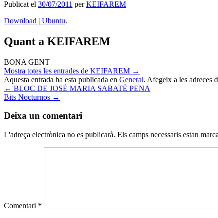
Publicat el
30/07/2011
per
KEIFAREM
Download | Ubuntu
.
Quant a KEIFAREM
BONA GENT
Mostra totes les entrades de KEIFAREM
→
Aquesta entrada ha esta publicada en
General
. Afegeix a les adreces d'
←
BLOC DE JOSÉ MARIA SABATÉ PENA
Bits Nocturnos
→
Deixa un comentari
L'adreça electrònica no es publicarà.
Els camps necessaris estan mar
Comentari
*