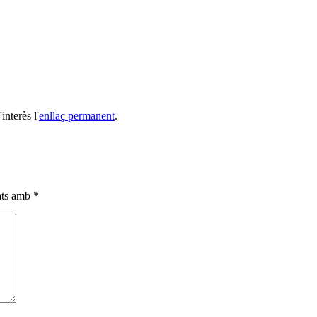
interès l'
enllaç permanent
.
cats amb
*