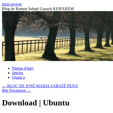
Vés
kfrm revival
al
Blog de Ramon Sabaté Guasch KEIFAREM
contingut
Pàgina d'inici
àrticles
Quant a
←
BLOC DE JOSÉ MARIA SABATÉ PENA
Bits Nocturnos
→
Download | Ubuntu