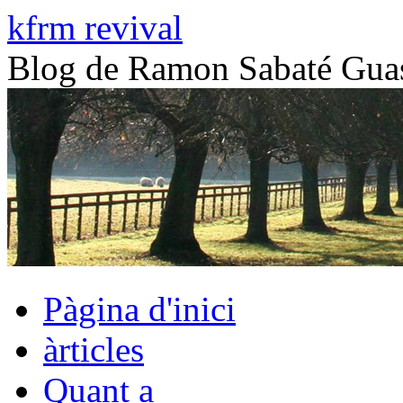
Vés
kfrm revival
al
contingut
Blog de Ramon Sabaté G
Pàgina d'inici
àrticles
Quant a