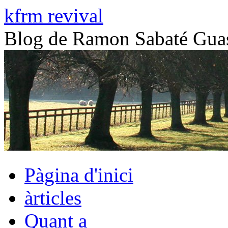
Vés
kfrm revival
al
contingut
Blog de Ramon Sabaté G
Pàgina d'inici
àrticles
Quant a