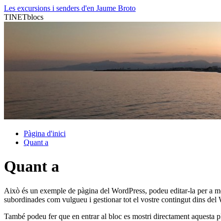
Vés
Les excursions i senders d'en Jaume Broto
al
TINETblocs
contingut
Pàgina d'inici
Quant a
Quant a
Això és un exemple de pàgina del WordPress, podeu editar-la per a most
subordinades com vulgueu i gestionar tot el vostre contingut dins del
També podeu fer que en entrar al bloc es mostri directament aquesta pl