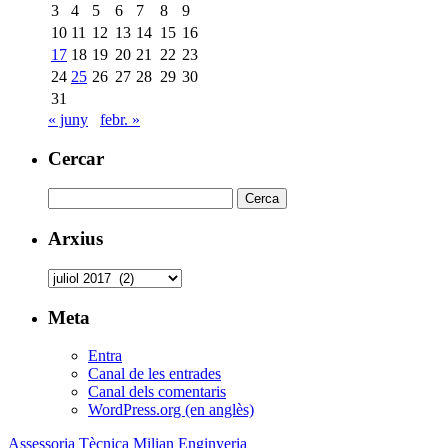
3
4
5
6
7
8
9
10
11
12
13
14
15
16
17
18
19
20
21
22
23
24
25
26
27
28
29
30
31
« juny
febr. »
Cercar
Cerca:
Arxius
Arxius
Meta
Entra
Canal de les entrades
Canal dels comentaris
WordPress.org (en anglès)
Assessoria Tècnica Milian Enginyeria