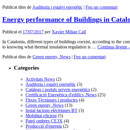
Publicat dins de
Auditoria i estalvi energètic
|
Feu un comentari
Energy performance of Buildings in Catalon
Publicat el
17/07/2017
per
Xavier Milian Call
In Catalonia, different types of buildings coexist, according to the c
to knowing what thermal insulation regulation is …
Continua llegint
Publicat dins de
Green energy .News
|
Feu un comentari
Categories
Activitats News
(2)
Auditoria i estalvi energètic
(3)
Catàlegs i portals serveis energètics
(2)
Certificació Energètica d'edifics .News
(25)
Fitxes Tècniques i productes
(4)
Green energy .News
(13)
Instal·lacions elèctriques BT
(3)
Mobilitat eficient
(5)
Patró ombres CE3X
(4)
Producció d'energia
(2)