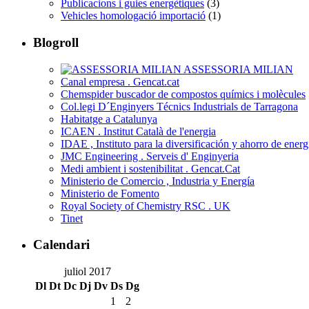
Publicacions i guies energètiques
(3)
Vehicles homologació importació
(1)
Blogroll
ASSESSORIA MILIAN
Canal empresa . Gencat.cat
Chemspider buscador de compostos químics i molècules
Col.legi D´Enginyers Técnics Industrials de Tarragona
Habitatge a Catalunya
ICAEN . Institut Català de l'energia
IDAE , Instituto para la diversificación y ahorro de energ
JMC Engineering . Serveis d' Enginyeria
Medi ambient i sostenibilitat . Gencat.Cat
Ministerio de Comercio , Industria y Energía
Ministerio de Fomento
Royal Society of Chemistry RSC . UK
Tinet
Calendari
juliol 2017
Dl
Dt
Dc
Dj
Dv
Ds
Dg
1
2