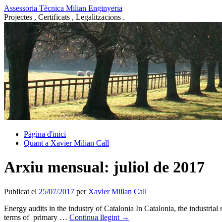
Vés
Assessoria Tècnica Milian Enginyeria
al
Projectes , Certificats , Legalitzacions .
contingut
Pàgina d'inici
Quant a Xavier Milian Call
Arxiu mensual:
juliol de 2017
Publicat el
25/07/2017
per
Xavier Milian Call
Energy audits in the industry of Catalonia In Catalonia, the industrial 
terms of primary …
Continua llegint
→