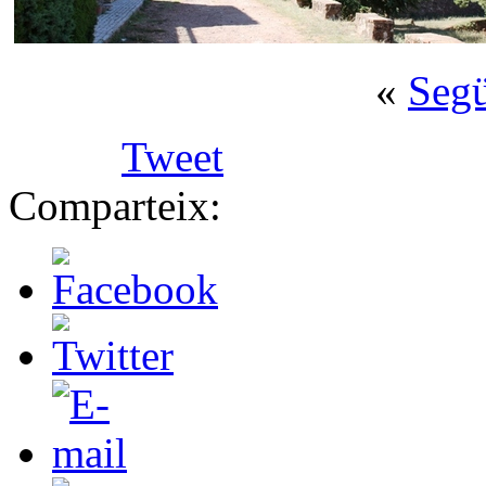
«
Seg
Tweet
Comparteix: