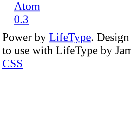
Power by
LifeType
. Desig
to use with LifeType by Ja
CSS