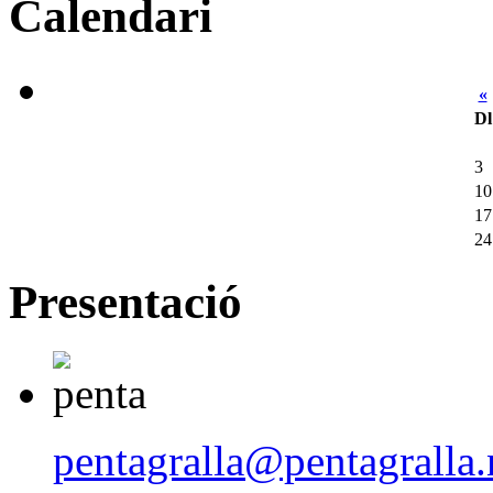
Calendari
«
Dl
3
10
17
24
Presentació
pentagralla@pentagralla.