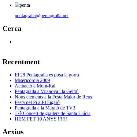
pentagralla@pentagralla.net
Cerca
Recentment
El 28 Pentagralla es posa la gorra
Misericòrdia 2009
Actuació a Mont-Ral
Pentagralla a Vilanova i la Geltrú
Nous elements a la Festa Major de Reus
Festa del Pi a El Figaró
Pentagralla a la Marató de TV3
17è Concert de grallers de Santa Llúcia
HEM FET 10 ANYS !!!!!!
Arxius