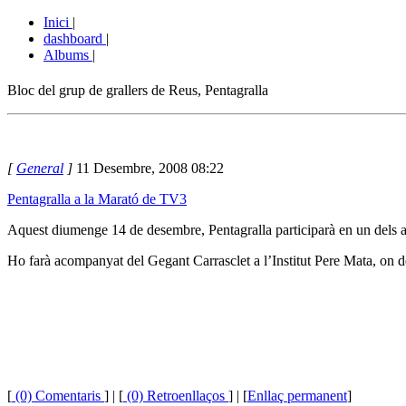
Inici
|
dashboard
|
Albums
|
Bloc del grup de grallers de Reus, Pentagralla
[
General
]
11 Desembre, 2008 08:22
Pentagralla a la Marató de TV3
Aquest diumenge 14 de desembre, Pentagralla participarà en un dels ac
Ho farà acompanyat del Gegant Carrasclet a l’Institut Pere Mata, on de
[
(0) Comentaris
]
| [
(0) Retroenllaços
] | [
Enllaç permanent
]