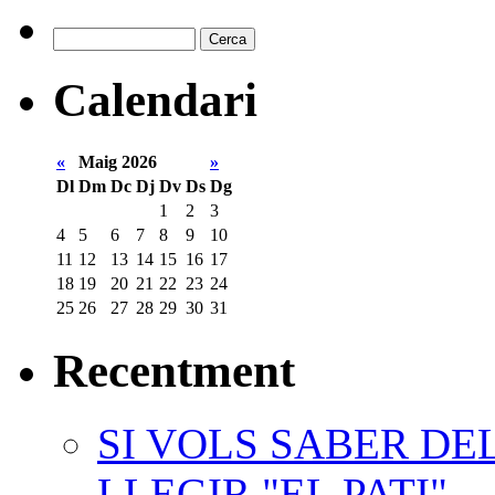
Calendari
«
Maig 2026
»
Dl
Dm
Dc
Dj
Dv
Ds
Dg
1
2
3
4
5
6
7
8
9
10
11
12
13
14
15
16
17
18
19
20
21
22
23
24
25
26
27
28
29
30
31
Recentment
SI VOLS SABER DE
LLEGIR "EL PATI"