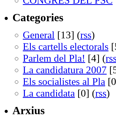
CONGRÉS DEL PSC
Categories
General
[13] (
rss
)
Els cartells electorals
[
Parlem del Pla!
[4] (
rs
La candidatura 2007
[5
Els socialistes al Pla
[0
La candidata
[0] (
rss
)
Arxius