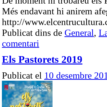
De moment hi trobareu els 
Més endavant hi anirem afe
http://www.elcentrucultura.c
Publicat dins de
General
,
La
comentari
Els Pastorets 2019
Publicat el
10 desembre 20