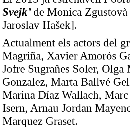
Svejk’
de Monica Zgustovà [
Jaroslav Hašek].
Actualment els actors del g
Magriña, Xavier Amorós Ga
Jofre Sugrañes Soler, Olga
Gonzalez, Marta Ballvé Ge
Marina Díaz Wallach, Marc 
Isern, Arnau Jordan Mayen
Marquez Graset.